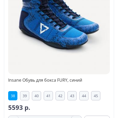
Insane Обувь для бокса FURY, синий
38
39
40
41
42
43
44
45
5593